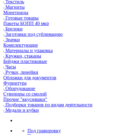
Текстиль
Магниты
Монетницы
Готовые товары
Пакеты БОПП 40 мкр
Брелоки
Заготовки под сублимацию
Значки
Комплектующие
Материалы и упаковка
Кружки, стаканы
Бейджи пластиковые
Часы
Ручки, линейки
Обложки для документов
Фурнитура
Оборудование
Сувениры со смолой
Прочие "вкусняшки"
Подборки товаров по видам деятельности
Медали и кубки
Под гравировку