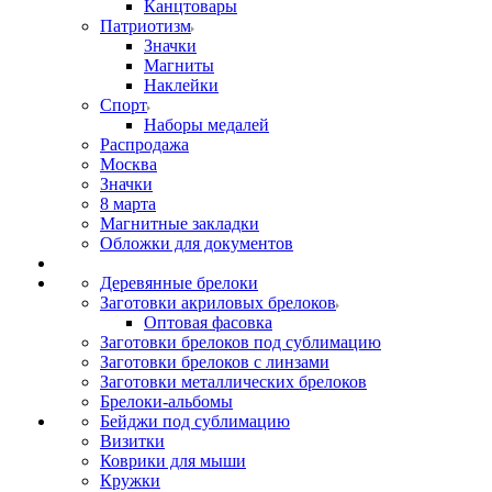
Канцтовары
Патриотизм
Значки
Магниты
Наклейки
Спорт
Наборы медалей
Распродажа
Москва
Значки
8 марта
Магнитные закладки
Обложки для документов
Деревянные брелоки
Заготовки акриловых брелоков
Оптовая фасовка
Заготовки брелоков под сублимацию
Заготовки брелоков с линзами
Заготовки металлических брелоков
Брелоки-альбомы
Бейджи под сублимацию
Визитки
Коврики для мыши
Кружки