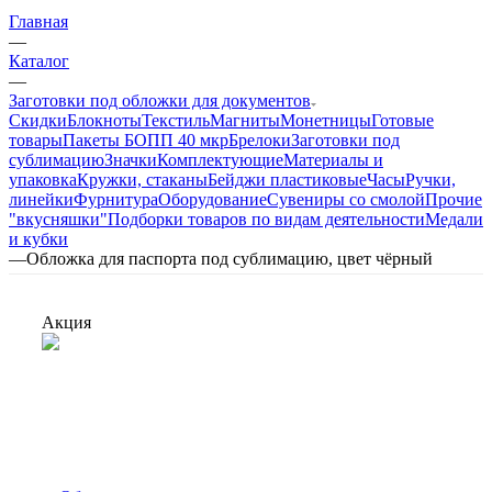
Главная
—
Каталог
—
Заготовки под обложки для документов
Скидки
Блокноты
Текстиль
Магниты
Монетницы
Готовые
товары
Пакеты БОПП 40 мкр
Брелоки
Заготовки под
сублимацию
Значки
Комплектующие
Материалы и
упаковка
Кружки, стаканы
Бейджи пластиковые
Часы
Ручки,
линейки
Фурнитура
Оборудование
Сувениры со смолой
Прочие
"вкусняшки"
Подборки товаров по видам деятельности
Медали
и кубки
—
Обложка для паспорта под сублимацию, цвет чёрный
Акция