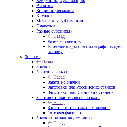
Бейджи под сублимацию
Визитки
Коврики для мыши
Кружки
Металл для сублимации
Плакетки
Разные сувениры
Назад
Разные сувениры
Елочные шары под полиграфическую
вставку
Значки
Назад
Значки
Закатные значки
Назад
Закатные значки
Заготовки для Российских станков
Заготовки для Китайских станков
Заготовки пластиковых значков
Назад
Заготовки пластиковых значков
Оптовая фасовка
Значки под заливку смолой
Назад