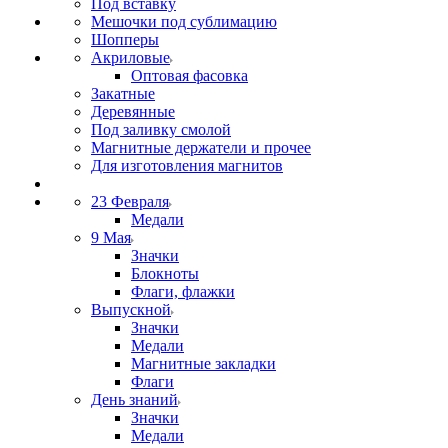
Под вставку
Мешочки под сублимацию
Шопперы
Акриловые
Оптовая фасовка
Закатные
Деревянные
Под заливку смолой
Магнитные держатели и прочее
Для изготовления магнитов
23 Февраля
Медали
9 Мая
Значки
Блокноты
Флаги, флажки
Выпускной
Значки
Медали
Магнитные закладки
Флаги
День знаний
Значки
Медали