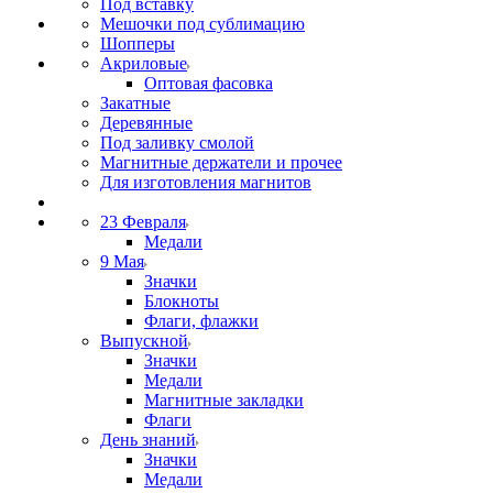
Под вставку
Мешочки под сублимацию
Шопперы
Акриловые
Оптовая фасовка
Закатные
Деревянные
Под заливку смолой
Магнитные держатели и прочее
Для изготовления магнитов
23 Февраля
Медали
9 Мая
Значки
Блокноты
Флаги, флажки
Выпускной
Значки
Медали
Магнитные закладки
Флаги
День знаний
Значки
Медали