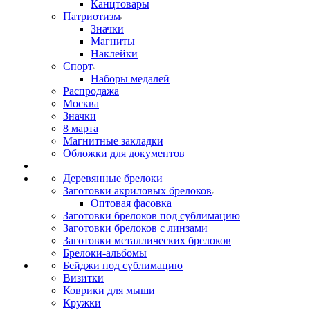
Канцтовары
Патриотизм
Значки
Магниты
Наклейки
Спорт
Наборы медалей
Распродажа
Москва
Значки
8 марта
Магнитные закладки
Обложки для документов
Деревянные брелоки
Заготовки акриловых брелоков
Оптовая фасовка
Заготовки брелоков под сублимацию
Заготовки брелоков с линзами
Заготовки металлических брелоков
Брелоки-альбомы
Бейджи под сублимацию
Визитки
Коврики для мыши
Кружки