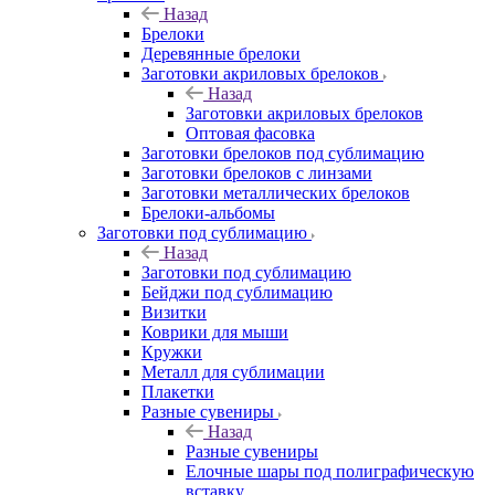
Назад
Брелоки
Деревянные брелоки
Заготовки акриловых брелоков
Назад
Заготовки акриловых брелоков
Оптовая фасовка
Заготовки брелоков под сублимацию
Заготовки брелоков с линзами
Заготовки металлических брелоков
Брелоки-альбомы
Заготовки под сублимацию
Назад
Заготовки под сублимацию
Бейджи под сублимацию
Визитки
Коврики для мыши
Кружки
Металл для сублимации
Плакетки
Разные сувениры
Назад
Разные сувениры
Елочные шары под полиграфическую
вставку