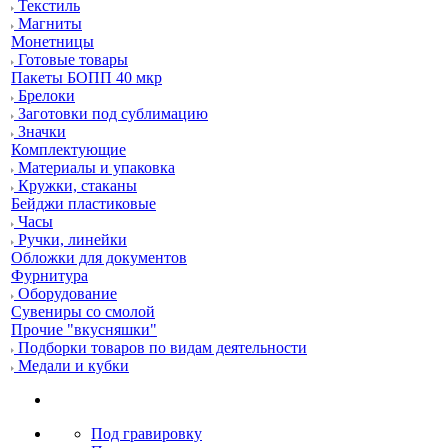
Текстиль
Магниты
Монетницы
Готовые товары
Пакеты БОПП 40 мкр
Брелоки
Заготовки под сублимацию
Значки
Комплектующие
Материалы и упаковка
Кружки, стаканы
Бейджи пластиковые
Часы
Ручки, линейки
Обложки для документов
Фурнитура
Оборудование
Сувениры со смолой
Прочие "вкусняшки"
Подборки товаров по видам деятельности
Медали и кубки
Под гравировку