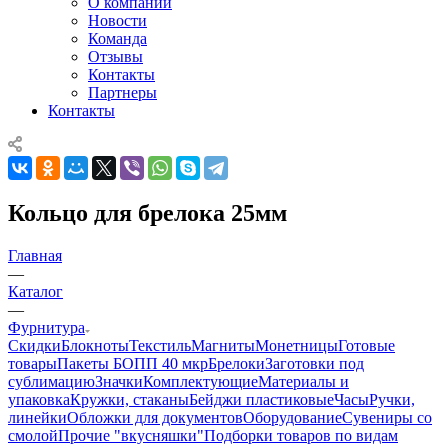
О компании
Новости
Команда
Отзывы
Контакты
Партнеры
Контакты
Кольцо для брелока 25мм
Главная
—
Каталог
—
Фурнитура
Скидки
Блокноты
Текстиль
Магниты
Монетницы
Готовые
товары
Пакеты БОПП 40 мкр
Брелоки
Заготовки под
сублимацию
Значки
Комплектующие
Материалы и
упаковка
Кружки, стаканы
Бейджи пластиковые
Часы
Ручки,
линейки
Обложки для документов
Оборудование
Сувениры со
смолой
Прочие "вкусняшки"
Подборки товаров по видам