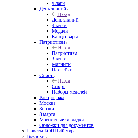
Флаги
День знаний
Назад
День знаний
Значки
Медали
Канцтовары
Патриотизм
Назад
Патриотизм
Значки
Магниты
Наклейки
Спорт
Назад
Спорт
Наборы медалей
Распродажа
Москва
Значки
8 марта
Магнитные закладки
Обложки для документов
Пакеты БОПП 40 мкр
Брелоки