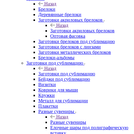
Назад
Брелоки
Деревянные брелоки
Заготовки акриловых брелоков
Назад
Заготовки акриловых брелоков
Оптовая фасовка
Заготовки брелоков под сублимацию
Заготовки брелоков с линзами
Заготовки металлических брелоков
Брелоки-альбомы
Заготовки под сублимацию
Назад
Заготовки под сублимацию
Бейджи под сублимацию
Визитки
Коврики для мыши
Кружки
Металл для сублимации
Плакетки
Разные сувениры
Назад
Разные сувениры
Елочные шары под полиграфическую
вставку