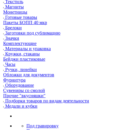
Текстиль
Магниты
Монетницы
Готовые товары
Пакеты БОПП 40 мкр
Брелоки
Заготовки под сублимацию
Значки
Комплектующие
Материалы и упаковка
Кружки, стаканы
Бейджи пластиковые
Часы
Ручки, линейки
Обложки для документов
Фурнитура
Оборудование
Сувениры со смолой
Прочие "вкусняшки"
Подборки товаров по видам деятельности
Медали и кубки
Под гравировку