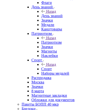
Флаги
День знаний
Назад
День знаний
Значки
Медали
Канцтовары
Патриотизм
Назад
Патриотизм
Значки
Магниты
Наклейки
Спорт
Назад
Спорт
Наборы медалей
Распродажа
Москва
Значки
8 марта
Магнитные закладки
Обложки для документов
Пакеты БОПП 40 мкр
Брелоки