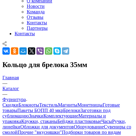
О компании
Новости
Команда
Отзывы
Контакты
Партнеры
Контакты
Кольцо для брелока 35мм
Главная
—
Каталог
—
Фурнитура
Скидки
Блокноты
Текстиль
Магниты
Монетницы
Готовые
товары
Пакеты БОПП 40 мкр
Брелоки
Заготовки под
сублимацию
Значки
Комплектующие
Материалы и
упаковка
Кружки, стаканы
Бейджи пластиковые
Часы
Ручки,
линейки
Обложки для документов
Оборудование
Сувениры со
смолой
Прочие "вкусняшки"
Подборки товаров по видам