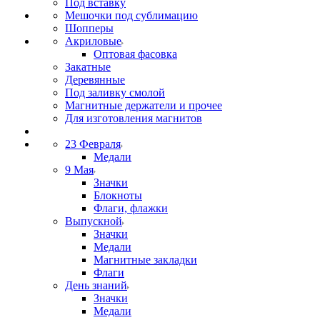
Под вставку
Мешочки под сублимацию
Шопперы
Акриловые
Оптовая фасовка
Закатные
Деревянные
Под заливку смолой
Магнитные держатели и прочее
Для изготовления магнитов
23 Февраля
Медали
9 Мая
Значки
Блокноты
Флаги, флажки
Выпускной
Значки
Медали
Магнитные закладки
Флаги
День знаний
Значки
Медали