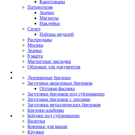
Канцтовары
Патриотизм
Значки
Магниты
Наклейки
Спорт
Наборы медалей
Распродажа
Москва
Значки
8 марта
Магнитные закладки
Обложки для документов
Деревянные брелоки
Заготовки акриловых брелоков
Оптовая фасовка
Заготовки брелоков под сублимацию
Заготовки брелоков с линзами
Заготовки металлических брелоков
Брелоки-альбомы
Бейджи под сублимацию
Визитки
Коврики для мыши
Кружки