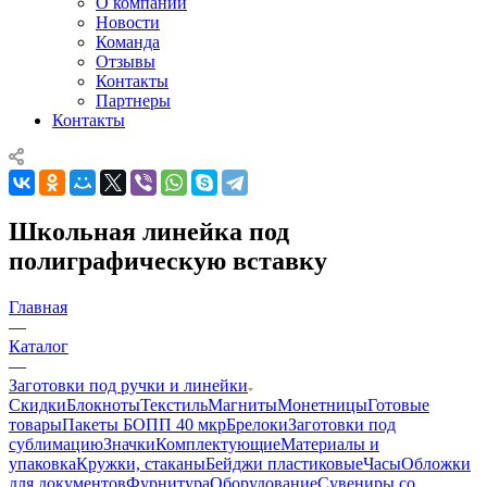
О компании
Новости
Команда
Отзывы
Контакты
Партнеры
Контакты
Школьная линейка под
полиграфическую вставку
Главная
—
Каталог
—
Заготовки под ручки и линейки
Скидки
Блокноты
Текстиль
Магниты
Монетницы
Готовые
товары
Пакеты БОПП 40 мкр
Брелоки
Заготовки под
сублимацию
Значки
Комплектующие
Материалы и
упаковка
Кружки, стаканы
Бейджи пластиковые
Часы
Обложки
для документов
Фурнитура
Оборудование
Сувениры со