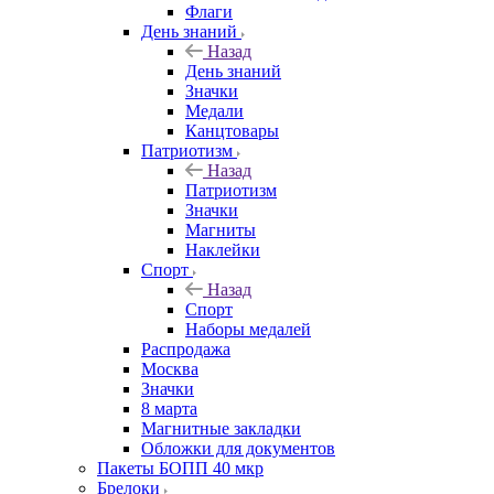
Флаги
День знаний
Назад
День знаний
Значки
Медали
Канцтовары
Патриотизм
Назад
Патриотизм
Значки
Магниты
Наклейки
Спорт
Назад
Спорт
Наборы медалей
Распродажа
Москва
Значки
8 марта
Магнитные закладки
Обложки для документов
Пакеты БОПП 40 мкр
Брелоки