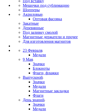
Под вставку
Мешочки под сублимацию
Шопперы
Акриловые
Оптовая фасовка
Закатные
Деревянные
Под заливку смолой
Магнитные держатели и прочее
Для изготовления магнитов
23 Февраля
Медали
9 Мая
Значки
Блокноты
Флаги, флажки
Выпускной
Значки
Медали
Магнитные закладки
Флаги
День знаний
Значки
Медали