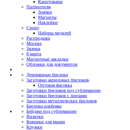
Канцтовары
Патриотизм
Значки
Магниты
Наклейки
Спорт
Наборы медалей
Распродажа
Москва
Значки
8 марта
Магнитные закладки
Обложки для документов
Деревянные брелоки
Заготовки акриловых брелоков
Оптовая фасовка
Заготовки брелоков под сублимацию
Заготовки брелоков с линзами
Заготовки металлических брелоков
Брелоки-альбомы
Бейджи под сублимацию
Визитки
Коврики для мыши
Кружки