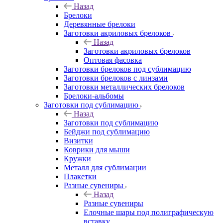
Назад
Брелоки
Деревянные брелоки
Заготовки акриловых брелоков
Назад
Заготовки акриловых брелоков
Оптовая фасовка
Заготовки брелоков под сублимацию
Заготовки брелоков с линзами
Заготовки металлических брелоков
Брелоки-альбомы
Заготовки под сублимацию
Назад
Заготовки под сублимацию
Бейджи под сублимацию
Визитки
Коврики для мыши
Кружки
Металл для сублимации
Плакетки
Разные сувениры
Назад
Разные сувениры
Елочные шары под полиграфическую
вставку