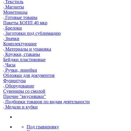
Текстиль
Магниты
Монетницы
Готовые товары
Пакеты БОПП 40 мкр
Брелоки
Заготовки под сублимацию
Значки
Комплектующие
Материалы и упаковка
Кружки, стаканы
Бейджи пластиковые
Часы
Ручки, линейки
Обложки для документов
Фурнитура
Оборудование
Сувениры со смолой
Прочие "вкусняшки"
Подборки товаров по видам деятельности
Медали и кубки
Под гравировку