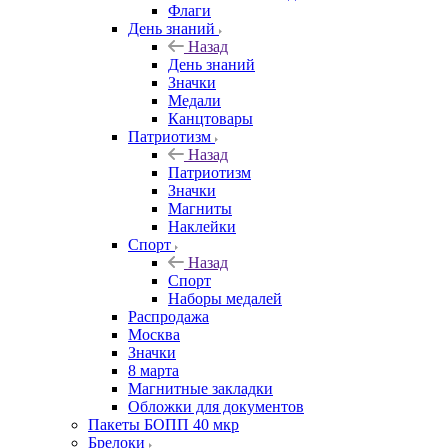
Флаги
День знаний
Назад
День знаний
Значки
Медали
Канцтовары
Патриотизм
Назад
Патриотизм
Значки
Магниты
Наклейки
Спорт
Назад
Спорт
Наборы медалей
Распродажа
Москва
Значки
8 марта
Магнитные закладки
Обложки для документов
Пакеты БОПП 40 мкр
Брелоки