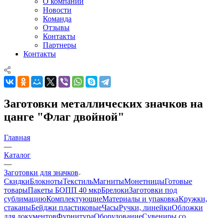
О компании
Новости
Команда
Отзывы
Контакты
Партнеры
Контакты
Заготовки металлических значков на
цанге "Флаг двойной"
Главная
—
Каталог
—
Заготовки для значков
Скидки
Блокноты
Текстиль
Магниты
Монетницы
Готовые
товары
Пакеты БОПП 40 мкр
Брелоки
Заготовки под
сублимацию
Комплектующие
Материалы и упаковка
Кружки,
стаканы
Бейджи пластиковые
Часы
Ручки, линейки
Обложки
для документов
Фурнитура
Оборудование
Сувениры со