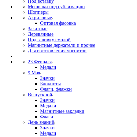
Под вставку
Мешочки под сублимацию
Шопперы
Акриловые
Оптовая фасовка
Закатные
Деревянные
Под заливку смолой
Магнитные держатели и прочее
Для изготовления магнитов
23 Февраля
Медали
9 Мая
Значки
Блокноты
Флаги, флажки
Выпускной
Значки
Медали
Магнитные закладки
Флаги
День знаний
Значки
Медали