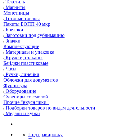
Текстиль
Магниты
Монетницы
Готовые товары
Пакеты БОПП 40 мкр
Брелоки
Заготовки под сублимацию
Значки
Комплектующие
Материалы и упаковка
Кружки, стаканы
Бейджи пластиковые
Часы
Ручки, линейки
Обложки для документов
Фурнитура
Оборудование
Сувениры со смолой
Прочие "вкусняшки"
Подборки товаров по видам деятельности
Медали и кубки
Под гравировку