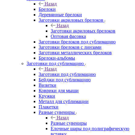
Назад
Брелоки
Деревянные брелоки
Заготовки акриловых брелоков
Назад
Заготовки акриловых брелоков
Оптовая фасовка
Заготовки брелоков под сублимацию
Заготовки брелоков с линзами
Заготовки металлических брелоков
Брелоки-альбомы
Заготовки под сублимацию
Назад
Заготовки под сублимацию
Бейджи под сублимацию
Визитки
Коврики для мыши
Кружки
Металл для сублимации
Плакетки
Разные сувениры
Назад
Разные сувениры
Елочные шары под полиграфическую
вставку