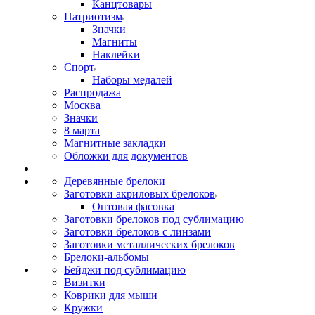
Канцтовары
Патриотизм
Значки
Магниты
Наклейки
Спорт
Наборы медалей
Распродажа
Москва
Значки
8 марта
Магнитные закладки
Обложки для документов
Деревянные брелоки
Заготовки акриловых брелоков
Оптовая фасовка
Заготовки брелоков под сублимацию
Заготовки брелоков с линзами
Заготовки металлических брелоков
Брелоки-альбомы
Бейджи под сублимацию
Визитки
Коврики для мыши
Кружки