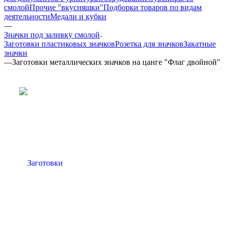
смолой
Прочие "вкусняшки"
Подборки товаров по видам
деятельности
Медали и кубки
—
Значки под заливку смолой
Заготовки пластиковых значков
Розетка для значков
Закатные
значки
—
Заготовки металлических значков на цанге "Флаг двойной"