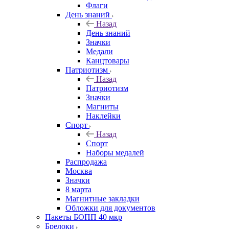
Флаги
День знаний
Назад
День знаний
Значки
Медали
Канцтовары
Патриотизм
Назад
Патриотизм
Значки
Магниты
Наклейки
Спорт
Назад
Спорт
Наборы медалей
Распродажа
Москва
Значки
8 марта
Магнитные закладки
Обложки для документов
Пакеты БОПП 40 мкр
Брелоки