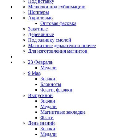
Под вставку
Мешочки под сублимацию
Шопперы
Акриловые
Оптовая фасовка
Закатные
Деревянные
Под заливку смолой
Магнитные держатели и прочее
Для изготовления магнитов
23 Февраля
Медали
9 Мая
Значки
Блокноты
Флаги, флажки
Выпускной
Значки
Медали
Магнитные закладки
Флаги
День знаний
Значки
Медали