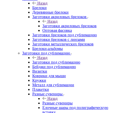
Назад
Брелоки
Деревянные брелоки
Заготовки акриловых брелоков
Назад
Заготовки акриловых брелоков
Оптовая фасовка
Заготовки брелоков под сублимацию
Заготовки брелоков с линзами
Заготовки металлических брелоков
Брелоки-альбомы
Заготовки под сублимацию
Назад
Заготовки под сублимацию
Бейджи под сублимацию
Визитки
Коврики для мыши
Кружки
Металл для сублимации
Плакетки
Разные сувениры
Назад
Разные сувениры
Елочные шары под полиграфическую
вставку