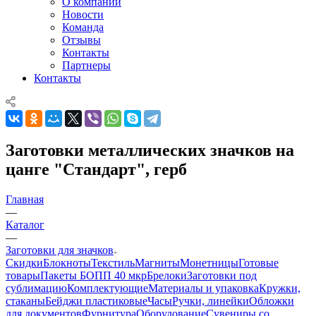
О компании
Новости
Команда
Отзывы
Контакты
Партнеры
Контакты
Заготовки металлических значков на
цанге "Стандарт", герб
Главная
—
Каталог
—
Заготовки для значков
Скидки
Блокноты
Текстиль
Магниты
Монетницы
Готовые
товары
Пакеты БОПП 40 мкр
Брелоки
Заготовки под
сублимацию
Комплектующие
Материалы и упаковка
Кружки,
стаканы
Бейджи пластиковые
Часы
Ручки, линейки
Обложки
для документов
Фурнитура
Оборудование
Сувениры со