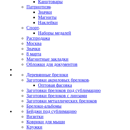
Канцтовары
Патриотизм
Значки
Магниты
Наклейки
Спорт
Наборы медалей
Распродажа
Москва
Значки
8 марта
Магнитные закладки
Обложки для документов
Деревянные брелоки
Заготовки акриловых брелоков
Оптовая фасовка
Заготовки брелоков под сублимацию
Заготовки брелоков с линзами
Заготовки металлических брелоков
Брелоки-альбомы
Бейджи под сублимацию
Визитки
Коврики для мыши
Кружки