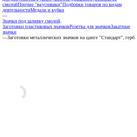
смолой
Прочие "вкусняшки"
Подборки товаров по видам
деятельности
Медали и кубки
—
Значки под заливку смолой
Заготовки пластиковых значков
Розетка для значков
Закатные
значки
—
Заготовки металлических значков на цанге "Стандарт", герб