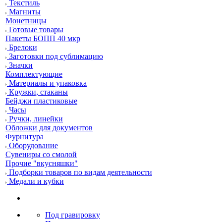
Текстиль
Магниты
Монетницы
Готовые товары
Пакеты БОПП 40 мкр
Брелоки
Заготовки под сублимацию
Значки
Комплектующие
Материалы и упаковка
Кружки, стаканы
Бейджи пластиковые
Часы
Ручки, линейки
Обложки для документов
Фурнитура
Оборудование
Сувениры со смолой
Прочие "вкусняшки"
Подборки товаров по видам деятельности
Медали и кубки
Под гравировку