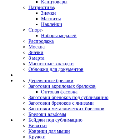
Канцтовары
Патриотизм
Значки
Магниты
Наклейки
Спорт
Наборы медалей
Распродажа
Москва
Значки
8 марта
Магнитные закладки
Обложки для документов
Деревянные брелоки
Заготовки акриловых брелоков
Оптовая фасовка
Заготовки брелоков под сублимацию
Заготовки брелоков с линзами
Заготовки металлических брелоков
Брелоки-альбомы
Бейджи под сублимацию
Визитки
Коврики для мыши
Кружки