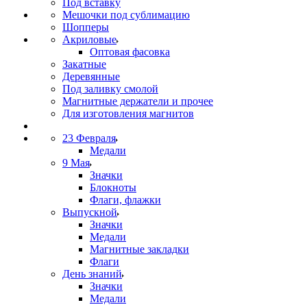
Под вставку
Мешочки под сублимацию
Шопперы
Акриловые
Оптовая фасовка
Закатные
Деревянные
Под заливку смолой
Магнитные держатели и прочее
Для изготовления магнитов
23 Февраля
Медали
9 Мая
Значки
Блокноты
Флаги, флажки
Выпускной
Значки
Медали
Магнитные закладки
Флаги
День знаний
Значки
Медали