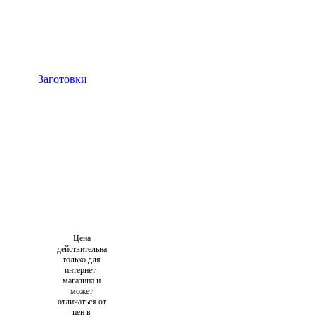
Цена
действительна
только для
интернет-
магазина и
может
отличаться от
цен в