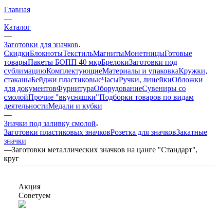
Главная
—
Каталог
—
Заготовки для значков
Скидки
Блокноты
Текстиль
Магниты
Монетницы
Готовые
товары
Пакеты БОПП 40 мкр
Брелоки
Заготовки под
сублимацию
Комплектующие
Материалы и упаковка
Кружки,
стаканы
Бейджи пластиковые
Часы
Ручки, линейки
Обложки
для документов
Фурнитура
Оборудование
Сувениры со
смолой
Прочие "вкусняшки"
Подборки товаров по видам
деятельности
Медали и кубки
—
Значки под заливку смолой
Заготовки пластиковых значков
Розетка для значков
Закатные
значки
—
Заготовки металлических значков на цанге "Стандарт",
круг
Акция
Советуем