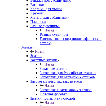
Бейджи под сублимацию
Визитки
Коврики для мыши
Кружки
Металл для сублимации
Плакетки
Разные сувениры
Назад
Разные сувениры
Елочные шары под полиграфическую
вставку
Значки
Назад
Значки
Закатные значки
Назад
Закатные значки
Заготовки для Российских станков
Заготовки для Китайских станков
Заготовки пластиковых значков
Назад
Заготовки пластиковых значков
Оптовая фасовка
Значки под заливку смолой
Назад