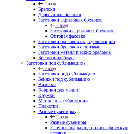
Назад
Брелоки
Деревянные брелоки
Заготовки акриловых брелоков
Назад
Заготовки акриловых брелоков
Оптовая фасовка
Заготовки брелоков под сублимацию
Заготовки брелоков с линзами
Заготовки металлических брелоков
Брелоки-альбомы
Заготовки под сублимацию
Назад
Заготовки под сублимацию
Бейджи под сублимацию
Визитки
Коврики для мыши
Кружки
Металл для сублимации
Плакетки
Разные сувениры
Назад
Разные сувениры
Елочные шары под полиграфическую
вставку