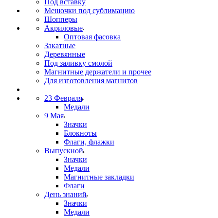
Под вставку
Мешочки под сублимацию
Шопперы
Акриловые
Оптовая фасовка
Закатные
Деревянные
Под заливку смолой
Магнитные держатели и прочее
Для изготовления магнитов
23 Февраля
Медали
9 Мая
Значки
Блокноты
Флаги, флажки
Выпускной
Значки
Медали
Магнитные закладки
Флаги
День знаний
Значки
Медали