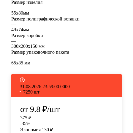
Размер изделия
—
55x80мм
Размер полиграфической вставки
—
49x74мм
Размер коробки
—
300х200х150 мм
Размер упаковочного пакета
—
65х85 мм
31.08.2026 23:59:00
0
0
0
0
7250
шт
от
9.8 ₽
/шт
375 ₽
-
35
%
Экономия
130 ₽