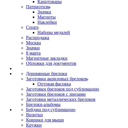
Канцтовары
Патриотизм
Значки
Магниты
Наклейки
Спорт
Наборы медалей
Распродажа
Москва
Значки
8 марта
Магнитные закладки
Обложки для документов
Деревянные брелоки
Заготовки акриловых брелоков
Оптовая фасовка
Заготовки брелоков под сублимацию
Заготовки брелоков с линзами
Заготовки металлических брелоков
Брелоки-альбомы
Бейджи под сублимацию
Визитки
Коврики для мыши
Кружки