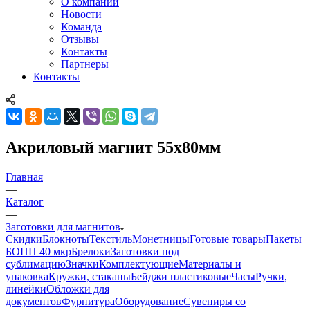
О компании
Новости
Команда
Отзывы
Контакты
Партнеры
Контакты
Акриловый магнит 55х80мм
Главная
—
Каталог
—
Заготовки для магнитов
Скидки
Блокноты
Текстиль
Монетницы
Готовые товары
Пакеты
БОПП 40 мкр
Брелоки
Заготовки под
сублимацию
Значки
Комплектующие
Материалы и
упаковка
Кружки, стаканы
Бейджи пластиковые
Часы
Ручки,
линейки
Обложки для
документов
Фурнитура
Оборудование
Сувениры со