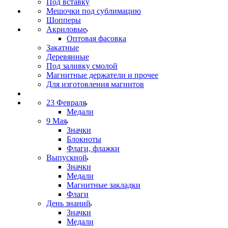
Под вставку
Мешочки под сублимацию
Шопперы
Акриловые
Оптовая фасовка
Закатные
Деревянные
Под заливку смолой
Магнитные держатели и прочее
Для изготовления магнитов
23 Февраля
Медали
9 Мая
Значки
Блокноты
Флаги, флажки
Выпускной
Значки
Медали
Магнитные закладки
Флаги
День знаний
Значки
Медали