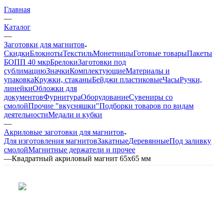
Главная
—
Каталог
—
Заготовки для магнитов
Скидки
Блокноты
Текстиль
Монетницы
Готовые товары
Пакеты
БОПП 40 мкр
Брелоки
Заготовки под
сублимацию
Значки
Комплектующие
Материалы и
упаковка
Кружки, стаканы
Бейджи пластиковые
Часы
Ручки,
линейки
Обложки для
документов
Фурнитура
Оборудование
Сувениры со
смолой
Прочие "вкусняшки"
Подборки товаров по видам
деятельности
Медали и кубки
—
Акриловые заготовки для магнитов
Для изготовления магнитов
Закатные
Деревянные
Под заливку
смолой
Магнитные держатели и прочее
—
Квадратный акриловый магнит 65х65 мм