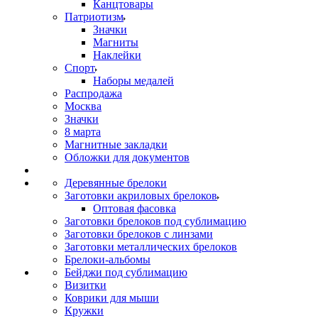
Канцтовары
Патриотизм
Значки
Магниты
Наклейки
Спорт
Наборы медалей
Распродажа
Москва
Значки
8 марта
Магнитные закладки
Обложки для документов
Деревянные брелоки
Заготовки акриловых брелоков
Оптовая фасовка
Заготовки брелоков под сублимацию
Заготовки брелоков с линзами
Заготовки металлических брелоков
Брелоки-альбомы
Бейджи под сублимацию
Визитки
Коврики для мыши
Кружки