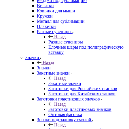
Бейджи под сублимацию
Визитки
Коврики для мыши
Кружки
Металл для сублимации
Плакетки
Разные сувениры
Назад
Разные сувениры
Елочные шары под полиграфическую
вставку
Значки
Назад
Значки
Закатные значки
Назад
Закатные значки
Заготовки для Российских станков
Заготовки для Китайских станков
Заготовки пластиковых значков
Назад
Заготовки пластиковых значков
Оптовая фасовка
Значки под заливку смолой
Назад