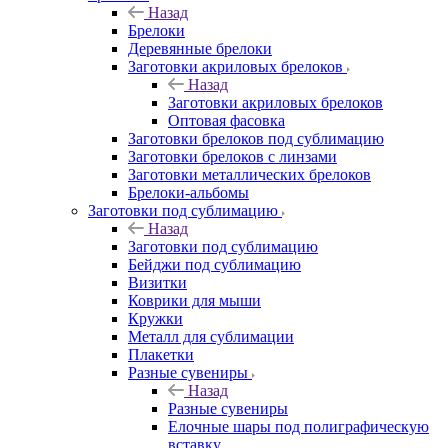
Назад
Брелоки
Деревянные брелоки
Заготовки акриловых брелоков
Назад
Заготовки акриловых брелоков
Оптовая фасовка
Заготовки брелоков под сублимацию
Заготовки брелоков с линзами
Заготовки металлических брелоков
Брелоки-альбомы
Заготовки под сублимацию
Назад
Заготовки под сублимацию
Бейджи под сублимацию
Визитки
Коврики для мыши
Кружки
Металл для сублимации
Плакетки
Разные сувениры
Назад
Разные сувениры
Елочные шары под полиграфическую
вставку