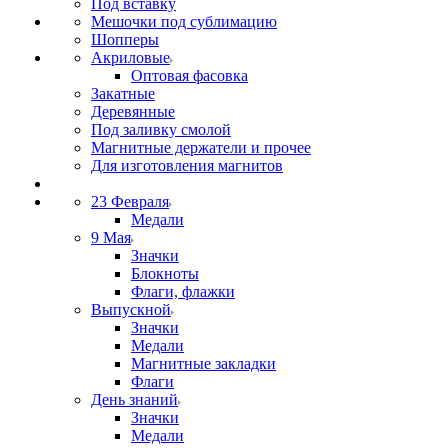
Под вставку
Мешочки под сублимацию
Шопперы
Акриловые
Оптовая фасовка
Закатные
Деревянные
Под заливку смолой
Магнитные держатели и прочее
Для изготовления магнитов
23 Февраля
Медали
9 Мая
Значки
Блокноты
Флаги, флажки
Выпускной
Значки
Медали
Магнитные закладки
Флаги
День знаний
Значки
Медали