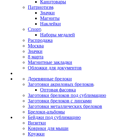
Канцтовары
Патриотизм
Значки
Магниты
Наклейки
Спорт
Наборы медалей
Распродажа
Москва
Значки
8 марта
Магнитные закладки
Обложки для документов
Деревянные брелоки
Заготовки акриловых брелоков
Оптовая фасовка
Заготовки брелоков под сублимацию
Заготовки брелоков с линзами
Заготовки металлических брелоков
Брелоки-альбомы
Бейджи под сублимацию
Визитки
Коврики для мыши
Кружки