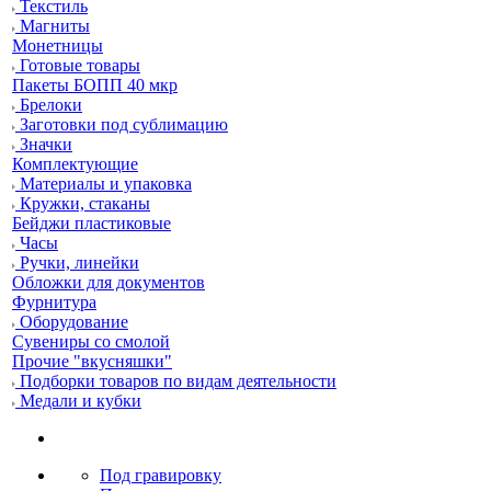
Текстиль
Магниты
Монетницы
Готовые товары
Пакеты БОПП 40 мкр
Брелоки
Заготовки под сублимацию
Значки
Комплектующие
Материалы и упаковка
Кружки, стаканы
Бейджи пластиковые
Часы
Ручки, линейки
Обложки для документов
Фурнитура
Оборудование
Сувениры со смолой
Прочие "вкусняшки"
Подборки товаров по видам деятельности
Медали и кубки
Под гравировку