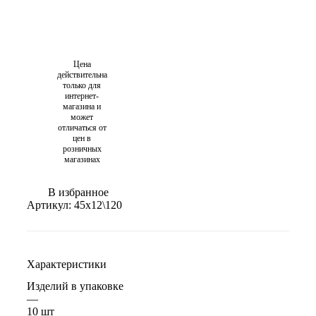
Цена
действительна
только для
интернет-
магазина и
может
отличаться от
цен в
розничных
магазинах
В избранное
Артикул:
45х12\120
Характеристики
Изделий в упаковке
—
10 шт