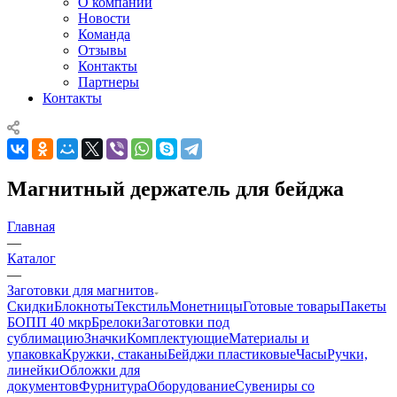
О компании
Новости
Команда
Отзывы
Контакты
Партнеры
Контакты
Магнитный держатель для бейджа
Главная
—
Каталог
—
Заготовки для магнитов
Скидки
Блокноты
Текстиль
Монетницы
Готовые товары
Пакеты
БОПП 40 мкр
Брелоки
Заготовки под
сублимацию
Значки
Комплектующие
Материалы и
упаковка
Кружки, стаканы
Бейджи пластиковые
Часы
Ручки,
линейки
Обложки для
документов
Фурнитура
Оборудование
Сувениры со