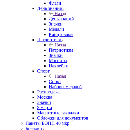
Флаги
День знаний
Назад
День знаний
Значки
Медали
Канцтовары
Патриотизм
Назад
Патриотизм
Значки
Магниты
Наклейки
Спорт
Назад
Спорт
Наборы медалей
Распродажа
Москва
Значки
8 марта
Магнитные закладки
Обложки для документов
Пакеты БОПП 40 мкр
Брелоки