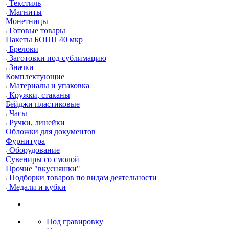
Текстиль
Магниты
Монетницы
Готовые товары
Пакеты БОПП 40 мкр
Брелоки
Заготовки под сублимацию
Значки
Комплектующие
Материалы и упаковка
Кружки, стаканы
Бейджи пластиковые
Часы
Ручки, линейки
Обложки для документов
Фурнитура
Оборудование
Сувениры со смолой
Прочие "вкусняшки"
Подборки товаров по видам деятельности
Медали и кубки
Под гравировку