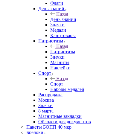
Флаги
День знаний
Назад
День знаний
Значки
Медали
Канцтовары
Патриотизм
Назад
Патриотизм
Значки
Магниты
Наклейки
Спорт
Назад
Спорт
Наборы медалей
Распродажа
Москва
Значки
8 марта
Магнитные закладки
Обложки для документов
Пакеты БОПП 40 мкр
Брелоки