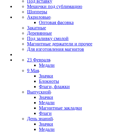
Под вставку
Мешочки под сублимацию
Шопперы
Акриловые
Оптовая фасовка
Закатные
Деревянные
Под заливку смолой
Магнитные держатели и прочее
Для изготовления магнитов
23 Февраля
Медали
9 Мая
Значки
Блокноты
Флаги, флажки
Выпускной
Значки
Медали
Магнитные закладки
Флаги
День знаний
Значки
Медали