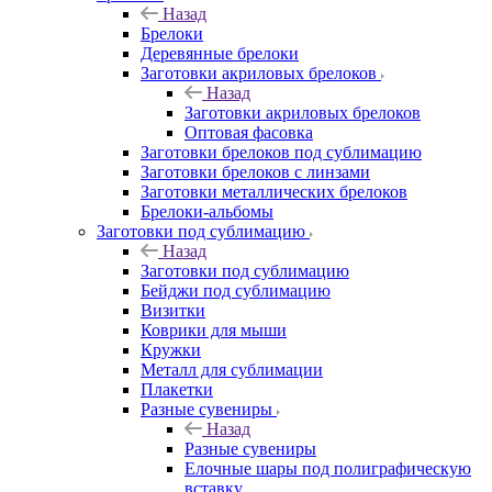
Назад
Брелоки
Деревянные брелоки
Заготовки акриловых брелоков
Назад
Заготовки акриловых брелоков
Оптовая фасовка
Заготовки брелоков под сублимацию
Заготовки брелоков с линзами
Заготовки металлических брелоков
Брелоки-альбомы
Заготовки под сублимацию
Назад
Заготовки под сублимацию
Бейджи под сублимацию
Визитки
Коврики для мыши
Кружки
Металл для сублимации
Плакетки
Разные сувениры
Назад
Разные сувениры
Елочные шары под полиграфическую
вставку