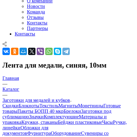
О компании
Новости
Команда
Отзывы
Контакты
Партнеры
Контакты
Лента для медали, синяя, 10мм
Главная
—
Каталог
—
Заготовки для медалей и кубков
Скидки
Блокноты
Текстиль
Магниты
Монетницы
Готовые
товары
Пакеты БОПП 40 мкр
Брелоки
Заготовки под
сублимацию
Значки
Комплектующие
Материалы и
упаковка
Кружки, стаканы
Бейджи пластиковые
Часы
Ручки,
линейки
Обложки для
документов
Фурнитура
Оборудование
Сувениры со