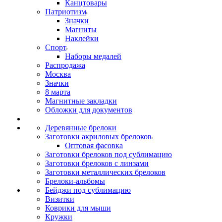
Канцтовары
Патриотизм
Значки
Магниты
Наклейки
Спорт
Наборы медалей
Распродажа
Москва
Значки
8 марта
Магнитные закладки
Обложки для документов
Деревянные брелоки
Заготовки акриловых брелоков
Оптовая фасовка
Заготовки брелоков под сублимацию
Заготовки брелоков с линзами
Заготовки металлических брелоков
Брелоки-альбомы
Бейджи под сублимацию
Визитки
Коврики для мыши
Кружки