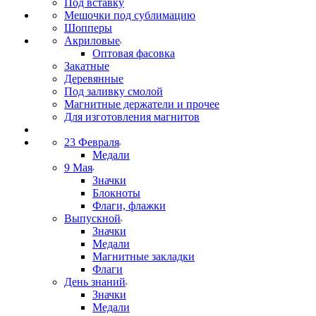
Под вставку
Мешочки под сублимацию
Шопперы
Акриловые
Оптовая фасовка
Закатные
Деревянные
Под заливку смолой
Магнитные держатели и прочее
Для изготовления магнитов
23 Февраля
Медали
9 Мая
Значки
Блокноты
Флаги, флажки
Выпускной
Значки
Медали
Магнитные закладки
Флаги
День знаний
Значки
Медали