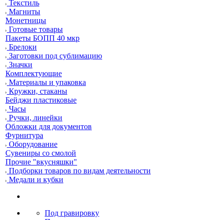
Текстиль
Магниты
Монетницы
Готовые товары
Пакеты БОПП 40 мкр
Брелоки
Заготовки под сублимацию
Значки
Комплектующие
Материалы и упаковка
Кружки, стаканы
Бейджи пластиковые
Часы
Ручки, линейки
Обложки для документов
Фурнитура
Оборудование
Сувениры со смолой
Прочие "вкусняшки"
Подборки товаров по видам деятельности
Медали и кубки
Под гравировку