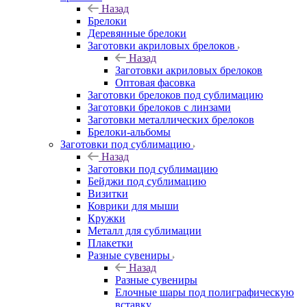
Назад
Брелоки
Деревянные брелоки
Заготовки акриловых брелоков
Назад
Заготовки акриловых брелоков
Оптовая фасовка
Заготовки брелоков под сублимацию
Заготовки брелоков с линзами
Заготовки металлических брелоков
Брелоки-альбомы
Заготовки под сублимацию
Назад
Заготовки под сублимацию
Бейджи под сублимацию
Визитки
Коврики для мыши
Кружки
Металл для сублимации
Плакетки
Разные сувениры
Назад
Разные сувениры
Елочные шары под полиграфическую
вставку