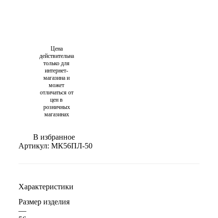
Цена
действительна
только для
интернет-
магазина и
может
отличаться от
цен в
розничных
магазинах
В избранное
Артикул:
МК56ПЛ-50
Характеристики
Размер изделия
—