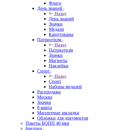
Флаги
День знаний
Назад
День знаний
Значки
Медали
Канцтовары
Патриотизм
Назад
Патриотизм
Значки
Магниты
Наклейки
Спорт
Назад
Спорт
Наборы медалей
Распродажа
Москва
Значки
8 марта
Магнитные закладки
Обложки для документов
Пакеты БОПП 40 мкр
Брелоки