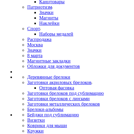
Канцтовары
Патриотизм
Значки
Магниты
Наклейки
Спорт
Наборы медалей
Распродажа
Москва
Значки
8 марта
Магнитные закладки
Обложки для документов
Деревянные брелоки
Заготовки акриловых брелоков
Оптовая фасовка
Заготовки брелоков под сублимацию
Заготовки брелоков с линзами
Заготовки металлических брелоков
Брелоки-альбомы
Бейджи под сублимацию
Визитки
Коврики для мыши
Кружки