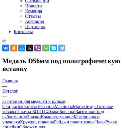
О компании
Новости
Команда
Отзывы
Контакты
Партнеры
Контакты
Медаль D56мм под полиграфическую
вставку
Главная
—
Каталог
—
Заготовки для медалей и кубков
Скидки
Блокноты
Текстиль
Магниты
Монетницы
Готовые
товары
Пакеты БОПП 40 мкр
Брелоки
Заготовки под
сублимацию
Значки
Комплектующие
Материалы и
упаковка
Кружки, стаканы
Бейджи пластиковые
Часы
Ручки,
линейки
Обложки для