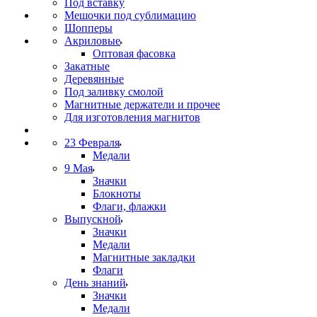
Под вставку
Мешочки под сублимацию
Шопперы
Акриловые
Оптовая фасовка
Закатные
Деревянные
Под заливку смолой
Магнитные держатели и прочее
Для изготовления магнитов
23 Февраля
Медали
9 Мая
Значки
Блокноты
Флаги, флажки
Выпускной
Значки
Медали
Магнитные закладки
Флаги
День знаний
Значки
Медали