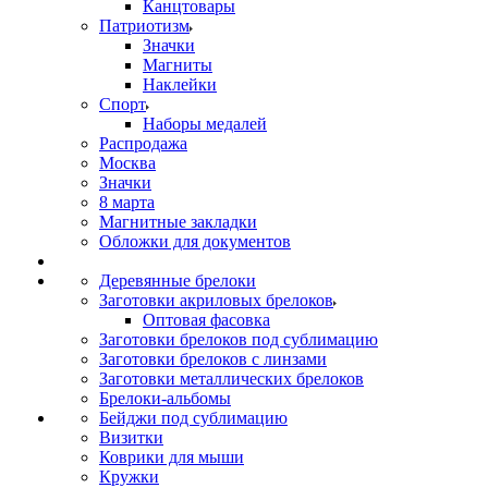
Канцтовары
Патриотизм
Значки
Магниты
Наклейки
Спорт
Наборы медалей
Распродажа
Москва
Значки
8 марта
Магнитные закладки
Обложки для документов
Деревянные брелоки
Заготовки акриловых брелоков
Оптовая фасовка
Заготовки брелоков под сублимацию
Заготовки брелоков с линзами
Заготовки металлических брелоков
Брелоки-альбомы
Бейджи под сублимацию
Визитки
Коврики для мыши
Кружки