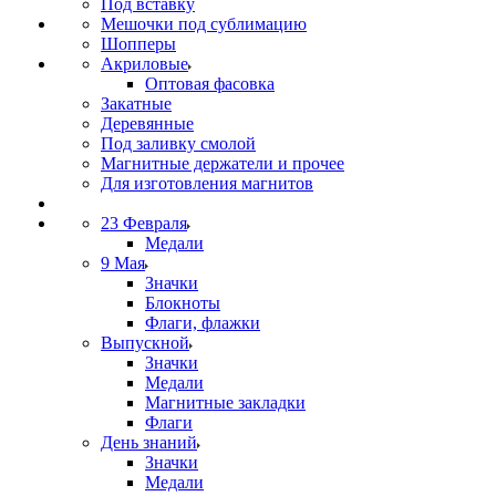
Под вставку
Мешочки под сублимацию
Шопперы
Акриловые
Оптовая фасовка
Закатные
Деревянные
Под заливку смолой
Магнитные держатели и прочее
Для изготовления магнитов
23 Февраля
Медали
9 Мая
Значки
Блокноты
Флаги, флажки
Выпускной
Значки
Медали
Магнитные закладки
Флаги
День знаний
Значки
Медали