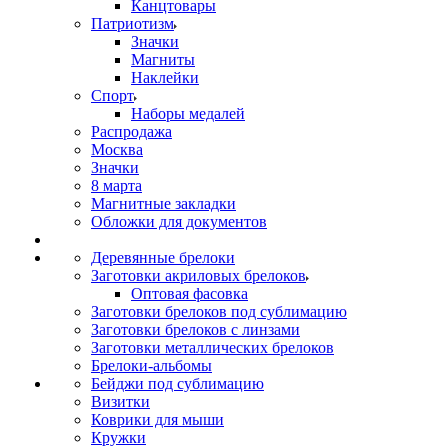
Канцтовары
Патриотизм
Значки
Магниты
Наклейки
Спорт
Наборы медалей
Распродажа
Москва
Значки
8 марта
Магнитные закладки
Обложки для документов
Деревянные брелоки
Заготовки акриловых брелоков
Оптовая фасовка
Заготовки брелоков под сублимацию
Заготовки брелоков с линзами
Заготовки металлических брелоков
Брелоки-альбомы
Бейджи под сублимацию
Визитки
Коврики для мыши
Кружки