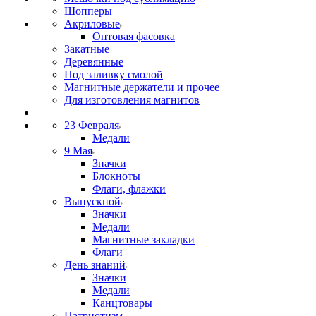
Шопперы
Акриловые
Оптовая фасовка
Закатные
Деревянные
Под заливку смолой
Магнитные держатели и прочее
Для изготовления магнитов
23 Февраля
Медали
9 Мая
Значки
Блокноты
Флаги, флажки
Выпускной
Значки
Медали
Магнитные закладки
Флаги
День знаний
Значки
Медали
Канцтовары
Патриотизм