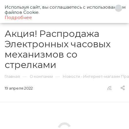
Используя сайт, вы соглашаетесь с использованием
0
файлов Cookie.
Подробнее
Акция! Распродажа
Электронных часовых
механизмов со
стрелками
—
—
Главная
О компании
Новости - Интернет-магазин Пр
19 апреля 2022