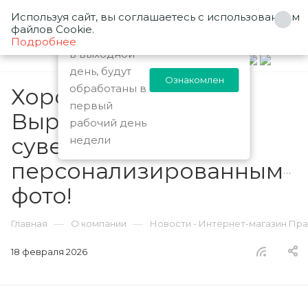
Используя сайт, вы соглашаетесь с использованием
Заказы
файлов Cookie.
0
оформленные
Подробнее
в выходной
день, будут
Ознакомлен
обработаны в
Хорошая новость!
первый
Вырос спрос на
рабочий день
сувениры с
недели
персонализированными
фото!
—
—
Главная
О компании
Новости - Интернет-магазин Пр
18 февраля 2026