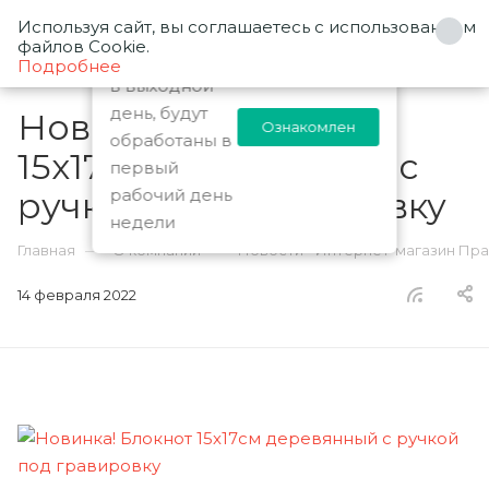
Используя сайт, вы соглашаетесь с использованием
0
Заказы
файлов Cookie.
оформленные
Подробнее
в выходной
день, будут
Новинка! Блокнот
Ознакомлен
обработаны в
15х17см деревянный с
первый
ручкой под гравировку
рабочий день
недели
—
—
Главная
О компании
Новости - Интернет-магазин Пр
14 февраля 2022