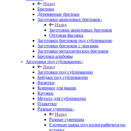
Назад
Брелоки
Деревянные брелоки
Заготовки акриловых брелоков
Назад
Заготовки акриловых брелоков
Оптовая фасовка
Заготовки брелоков под сублимацию
Заготовки брелоков с линзами
Заготовки металлических брелоков
Брелоки-альбомы
Заготовки под сублимацию
Назад
Заготовки под сублимацию
Бейджи под сублимацию
Визитки
Коврики для мыши
Кружки
Металл для сублимации
Плакетки
Разные сувениры
Назад
Разные сувениры
Елочные шары под полиграфическую
вставку