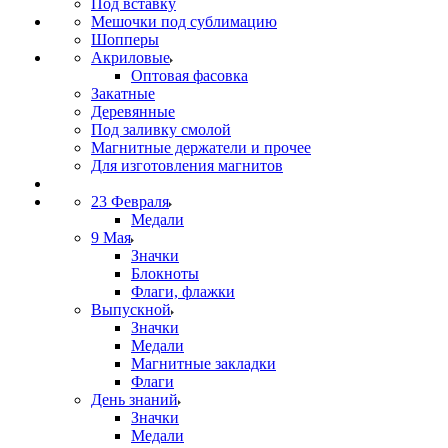
Под вставку
Мешочки под сублимацию
Шопперы
Акриловые
Оптовая фасовка
Закатные
Деревянные
Под заливку смолой
Магнитные держатели и прочее
Для изготовления магнитов
23 Февраля
Медали
9 Мая
Значки
Блокноты
Флаги, флажки
Выпускной
Значки
Медали
Магнитные закладки
Флаги
День знаний
Значки
Медали