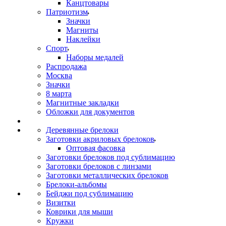
Канцтовары
Патриотизм
Значки
Магниты
Наклейки
Спорт
Наборы медалей
Распродажа
Москва
Значки
8 марта
Магнитные закладки
Обложки для документов
Деревянные брелоки
Заготовки акриловых брелоков
Оптовая фасовка
Заготовки брелоков под сублимацию
Заготовки брелоков с линзами
Заготовки металлических брелоков
Брелоки-альбомы
Бейджи под сублимацию
Визитки
Коврики для мыши
Кружки