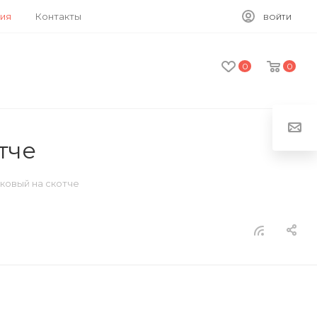
ия
Контакты
ВОЙТИ
0
0
тче
ковый на скотче