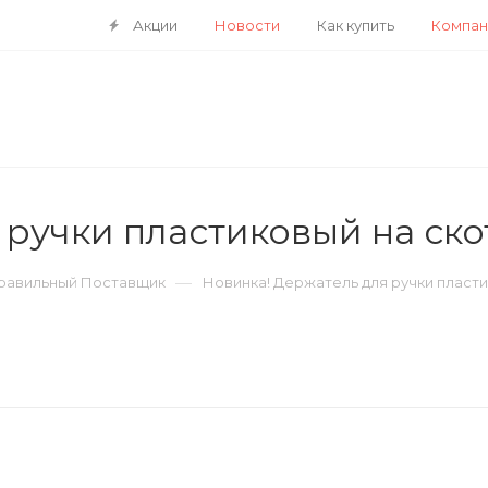
Акции
Новости
Как купить
Компан
 ручки пластиковый на ско
—
Правильный Поставщик
Новинка! Держатель для ручки пласти