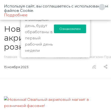
Используя сайт, вы соглашаетесь с использованием
0
Заказы
файлов Cookie.
оформленные
Подробнее
в выходной
день, будут
Новинка! Овальный
Ознакомлен
обработаны в
акриловый магнит в
первый
розничной фасовке!
рабочий день
недели
—
—
Главная
О компании
Новости - Интернет-магазин Пр
15 ноября 2023