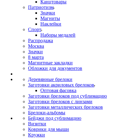
Канцтовары
Патриотизм
Значки
Магниты
Наклейки
Спорт
Наборы медалей
Распродажа
Москва
Значки
8 марта
Магнитные закладки
Обложки для документов
Деревянные брелоки
Заготовки акриловых брелоков
Оптовая фасовка
Заготовки брелоков под сублимацию
Заготовки брелоков с линзами
Заготовки металлических брелоков
Брелоки-альбомы
Бейджи под сублимацию
Визитки
Коврики для мыши
Кружки