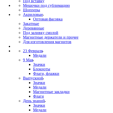
Под вставку
Мешочки под сублимацию
Шопперы
Акриловые
Оптовая фасовка
Закатные
Деревянные
Под заливку смолой
Магнитные держатели и прочее
Для изготовления магнитов
23 Февраля
Медали
9 Мая
Значки
Блокноты
Флаги, флажки
Выпускной
Значки
Медали
Магнитные закладки
Флаги
День знаний
Значки
Медали