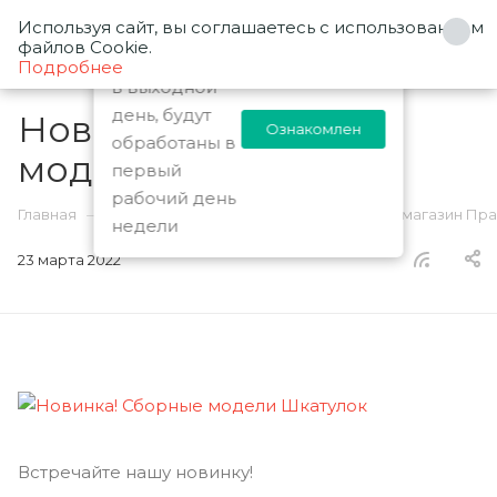
Используя сайт, вы соглашаетесь с использованием
0
Заказы
файлов Cookie.
оформленные
Подробнее
в выходной
день, будут
Новинка! Сборные
Ознакомлен
обработаны в
модели Шкатулок
первый
рабочий день
—
—
Главная
О компании
Новости - Интернет-магазин Пр
недели
23 марта 2022
Встречайте нашу новинку!