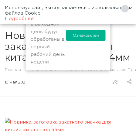
Используя сайт, вы соглашаетесь с использованием
0
Заказы
файлов Cookie.
оформленные
Подробнее
в выходной
день, будут
Новинка, заготовка
Ознакомлен
обработаны в
закатного значка для
первый
китайских станков 44мм
рабочий день
недели
—
—
Главная
О компании
Новости - Интернет-магазин Пр
19 мая 2021