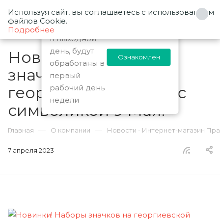
Используя сайт, вы соглашаетесь с использованием
0
Заказы
файлов Cookie.
оформленные
Подробнее
в выходной
день, будут
Новинки! Наборы
Ознакомлен
обработаны в
значков на
первый
георгиевской ленте с
рабочий день
недели
символикой 9 Мая!
—
—
Главная
О компании
Новости - Интернет-магазин Пр
7 апреля 2023