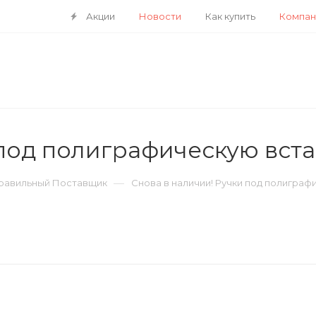
Акции
Новости
Как купить
Компан
 под полиграфическую вста
—
Правильный Поставщик
Снова в наличии! Ручки под полиграф