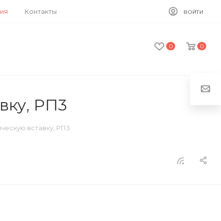
ия
Контакты
ВОЙТИ
0
0
вку, РП3
ическую вставку, РП3