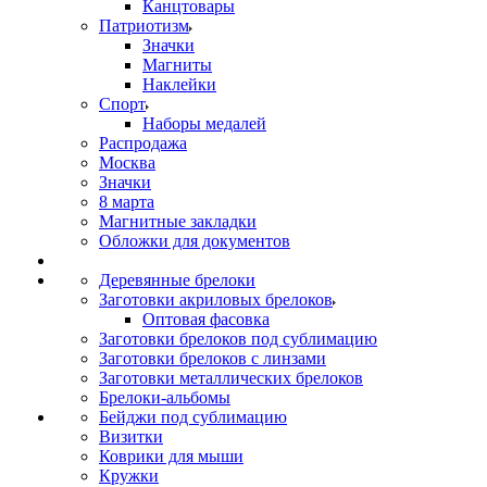
Канцтовары
Патриотизм
Значки
Магниты
Наклейки
Спорт
Наборы медалей
Распродажа
Москва
Значки
8 марта
Магнитные закладки
Обложки для документов
Деревянные брелоки
Заготовки акриловых брелоков
Оптовая фасовка
Заготовки брелоков под сублимацию
Заготовки брелоков с линзами
Заготовки металлических брелоков
Брелоки-альбомы
Бейджи под сублимацию
Визитки
Коврики для мыши
Кружки