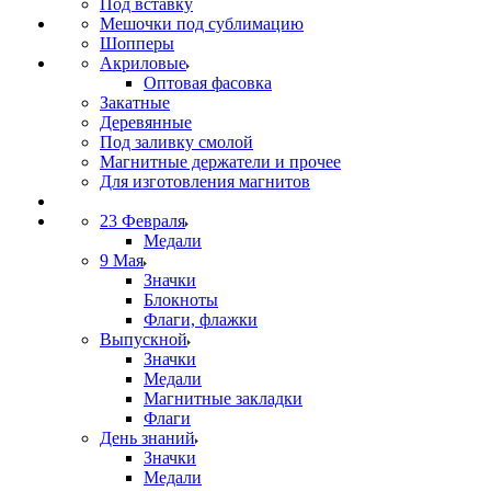
Под вставку
Мешочки под сублимацию
Шопперы
Акриловые
Оптовая фасовка
Закатные
Деревянные
Под заливку смолой
Магнитные держатели и прочее
Для изготовления магнитов
23 Февраля
Медали
9 Мая
Значки
Блокноты
Флаги, флажки
Выпускной
Значки
Медали
Магнитные закладки
Флаги
День знаний
Значки
Медали