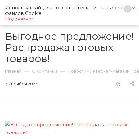
Используя сайт, вы соглашаетесь с использованием
0
файлов Cookie.
Подробнее
Выгодное предложение!
Распродажа готовых
товаров!
—
—
Главная
О компании
Новости - Интернет-магазин Пр
30 ноября 2023