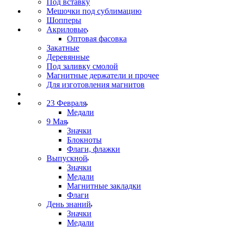
Под вставку
Мешочки под сублимацию
Шопперы
Акриловые
Оптовая фасовка
Закатные
Деревянные
Под заливку смолой
Магнитные держатели и прочее
Для изготовления магнитов
23 Февраля
Медали
9 Мая
Значки
Блокноты
Флаги, флажки
Выпускной
Значки
Медали
Магнитные закладки
Флаги
День знаний
Значки
Медали