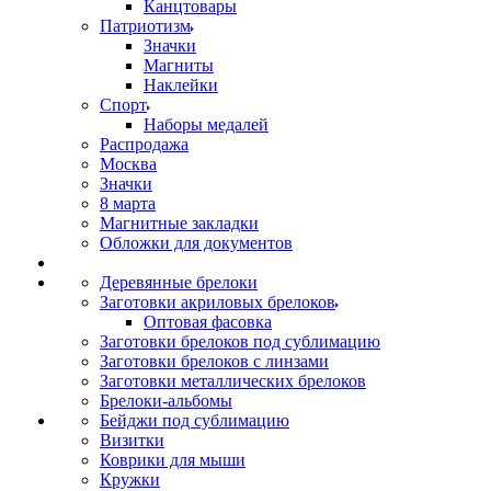
Канцтовары
Патриотизм
Значки
Магниты
Наклейки
Спорт
Наборы медалей
Распродажа
Москва
Значки
8 марта
Магнитные закладки
Обложки для документов
Деревянные брелоки
Заготовки акриловых брелоков
Оптовая фасовка
Заготовки брелоков под сублимацию
Заготовки брелоков с линзами
Заготовки металлических брелоков
Брелоки-альбомы
Бейджи под сублимацию
Визитки
Коврики для мыши
Кружки