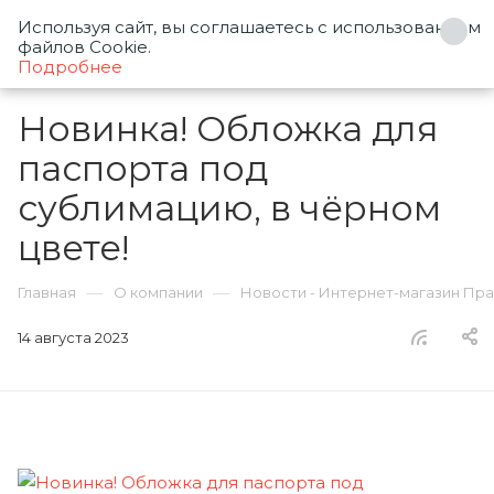
Используя сайт, вы соглашаетесь с использованием
0
файлов Cookie.
Подробнее
Новинка! Обложка для
паспорта под
сублимацию, в чёрном
цвете!
—
—
Главная
О компании
Новости - Интернет-магазин Пр
14 августа 2023